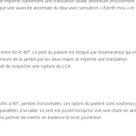
biale imprime subitement une translation tibiale antérieure (mouvement
ite par une avancée anormale du tibia avec sensation « d’arrêt mou » et
 entre 60 et 80°. Le pied du patient est bloqué par l’examinateur qui e
upérieure de la jambe par les deux mains et imprime une translation
rmet de suspecter une rupture du LCA.
échis à 90°, jambes horizontales. Les talons du patient sont soutenus
arallèles à la table. Le test est positif lorsqu’on voit une chute en arr
ela permet de mettre en évidence le tiroir postérieur.