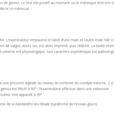
ion de genou. Le test est positif au moment où le ménisque lésé mis 
le le cri méniscal.
hé. L’examinateur empaume le talon d’une main et l’autre main fait c
t de valgus assez sec est alors imprimé, puis relâché. La laxité inte
ent externe est physiologique. Son caractère asymétrique est pathologi
ce une pression digitale au niveau du sommet du condyle externe, 2 à
e genou est fléchi à 90° : l’examinateur effectue alors une extension
douleur vive apparaît à 30°.
e de la bandelette ilio-tibiale (syndrome de l’essuie-glace).