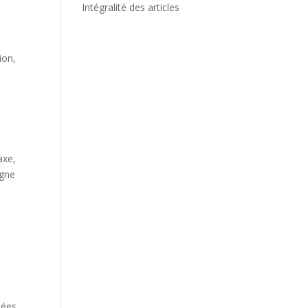
Intégralité des articles
ion,
axe,
igne
lées.