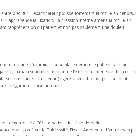
 entre 0 et 30°. L’examinateur pousse fortement la rotule en dehors.
r car il appréhende la luxation. La pression interne amène la rotule en
înant l’appréhension du patient et non pas seulement une douleur
enou examiné. L’examinateur se place derrière le patient, la main
jambe, la main supérieure empaume l’extrémité inférieure de la cuisse.
if si un ressaut se fait sentir (légère subluxation du plateau tibial
ture de ligament croisé antérieur.
ion, déverrouillé à 20°. Le patient doit être détendu
ouce étant placé sur la Tubérosité Tibiale Antérieure. L’autre main p