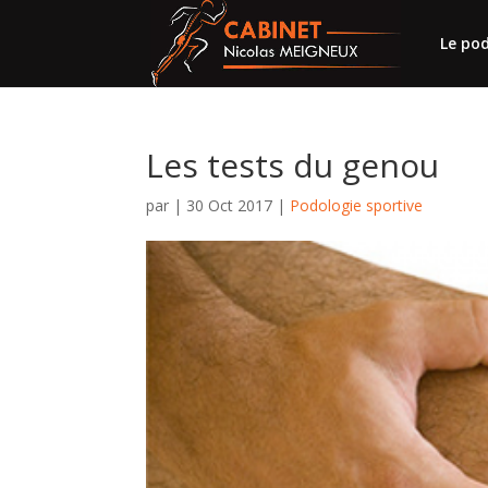
Le po
Les tests du genou
par
|
30 Oct 2017
|
Podologie sportive