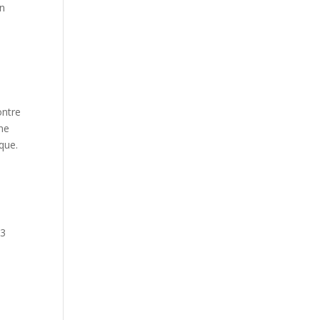
en
ontre
rne
que.
 3