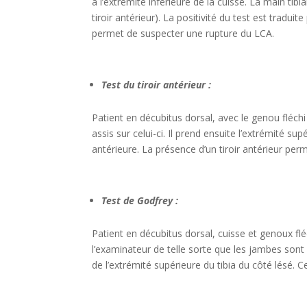
à l’extrémité inférieure de la cuisse. La main ti
tiroir antérieur). La positivité du test est tradu
permet de suspecter une rupture du LCA.
Test du tiroir antérieur :
Patient en décubitus dorsal, avec le genou fléchi
assis sur celui-ci. Il prend ensuite l’extrémité s
antérieure. La présence d’un tiroir antérieur pe
Test de Godfrey :
Patient en décubitus dorsal, cuisse et genoux fl
l’examinateur de telle sorte que les jambes sont p
de l’extrémité supérieure du tibia du côté lésé. C