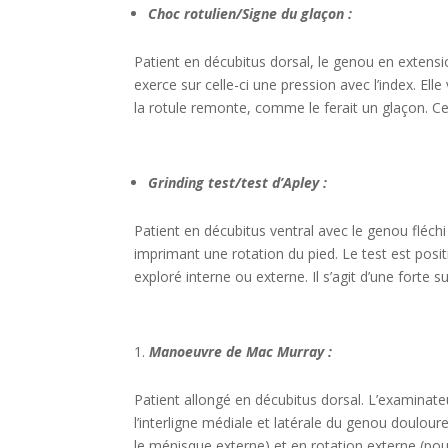
Choc rotulien/Signe du glaçon :
Patient en décubitus dorsal, le genou en extensi
exerce sur celle-ci une pression avec l’index. Elle
la rotule remonte, comme le ferait un glaçon. Cec
Grinding test/test d’Apley :
Patient en décubitus ventral avec le genou fléch
imprimant une rotation du pied. Le test est positi
exploré interne ou externe. Il s’agit d’une forte 
Manoeuvre de Mac Murray :
Patient allongé en décubitus dorsal. L’examinateur
l’interligne médiale et latérale du genou douloure
le ménisque externe) et en rotation externe (pour