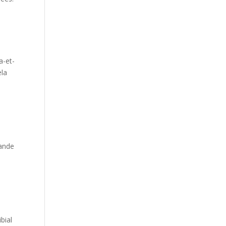
a-et-
ela
mande
bial