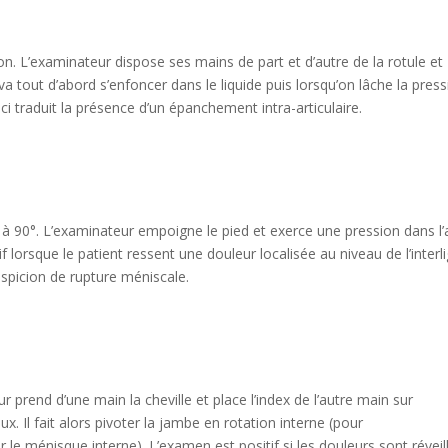
on. L’examinateur dispose ses mains de part et d’autre de la rotule et
 va tout d’abord s’enfoncer dans le liquide puis lorsqu’on lâche la press
i traduit la présence d’un épanchement intra-articulaire.
i à 90°. L’examinateur empoigne le pied et exerce une pression dans l’
f lorsque le patient ressent une douleur localisée au niveau de l’interl
suspicion de rupture méniscale.
 prend d’une main la cheville et place l’index de l’autre main sur
ux. Il fait alors pivoter la jambe en rotation interne (pour
 le ménisque interne). L’examen est positif si les douleurs sont réveil