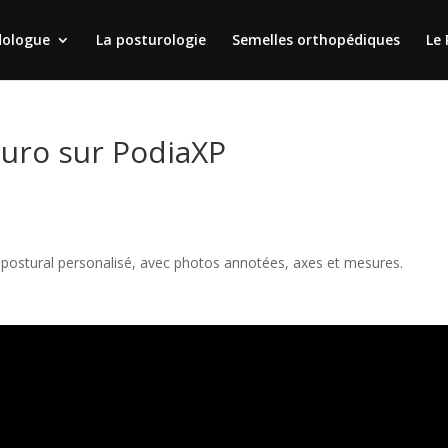
dologue
La posturologie
Semelles orthopédiques
Le 
uro sur PodiaXP
n postural personalisé, avec photos annotées, axes et mesures.